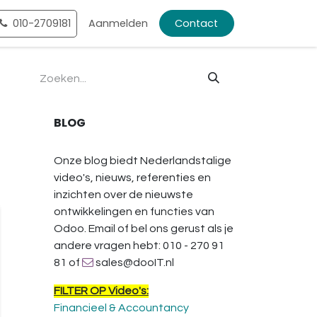
ntact
010-2709181
Shop
Aanmelden
Contact
BLOG
Onze blog biedt Nederlandstalige
video's, nieuws, referenties en
inzichten over de nieuwste
ontwikkelingen en functies van
Odoo. Email of bel ons gerust als je
andere vragen hebt: 010 - 270 91
81 of
sales@dooIT.nl
FILTER OP Video's:
Financieel & Accountancy