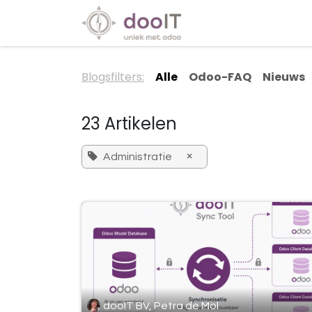
Overslaan naar inhoud
Diensten
Special
Blogsfilters:
Alle
Odoo-FAQ
Nieuws
23 Artikelen
×
Administratie
dooIT BV, Petra de Mol