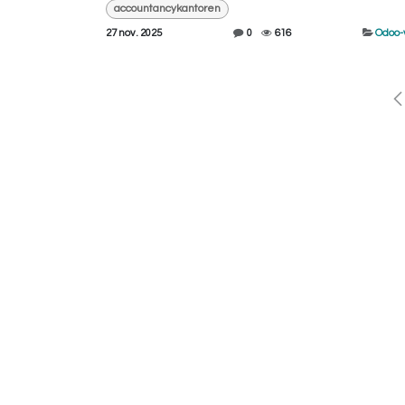
accountancykantoren
27 nov. 2025
0
616
Odoo-
Vri
Ik 
Bel m
Ik he
afspr
best
aan 