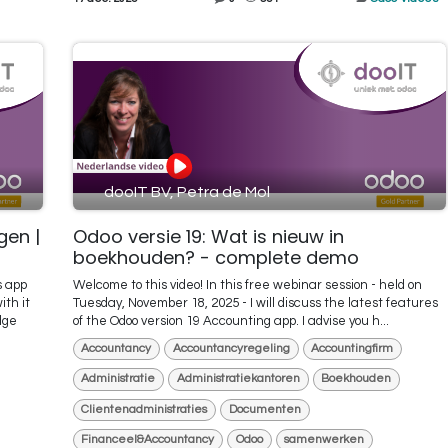
dooIT BV, Petra de Mol
gen |
Odoo versie 19: Wat is nieuw in
boekhouden? - complete demo
s app
Welcome to this video! In this free webinar session - held on
ith it
Tuesday, November 18, 2025 - I will discuss the latest features
dge
of the Odoo version 19 Accounting app. I advise you h...
Accountancy
Accountancyregeling
Accountingfirm
Administratie
Administratiekantoren
Boekhouden
Clientenadministraties
Documenten
Financeel&Accountancy
Odoo
samenwerken