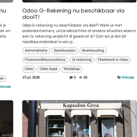
nu
Odoo G-Rekening nu beschikbaar via
dooIT!
l je
Odoo G-rekening nu beschikbaar via dooIT! Werk je met
oor en
onderaannemers, uitzendkrachten of andere situaties waarin
atie
een G-rekening verplicht of gewenst is? Dan wil je dat dit
naadloos onderdeel is van jo...
Administratie
Boekhouden
Boekhouding
Financeel&Accountancy
G-rekening
Maatwerk in Odoo
Odoo
Odoo Apps
Webshop
27 jul. 2026
0
55
Nieuws
se
Nieuws