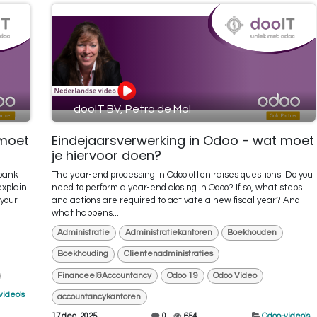
dooIT BV, Petra de Mol
 moet
Eindejaarsverwerking in Odoo - wat moet
je hiervoor doen?
 bank
The year-end processing in Odoo often raises questions. Do you
explain
need to perform a year-end closing in Odoo? If so, what steps
your
and actions are required to activate a new fiscal year? And
what happens...
Administratie
Administratiekantoren
Boekhouden
Boekhouding
Clientenadministraties
Financeel&Accountancy
Odoo 19
Odoo Video
video's
accountancykantoren
17 dec. 2025
0
654
Odoo-video's