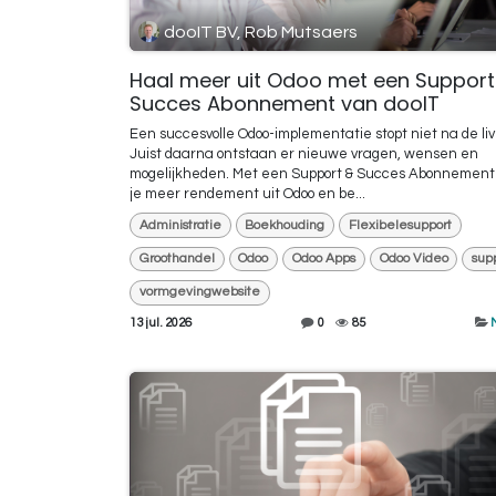
dooIT BV, Rob Mutsaers
Haal meer uit Odoo met een Support
Succes Abonnement van dooIT
Een succesvolle Odoo-implementatie stopt niet na de li
Juist daarna ontstaan er nieuwe vragen, wensen en
mogelijkheden. Met een Support & Succes Abonnement
je meer rendement uit Odoo en be...
Administratie
Boekhouding
Flexibelesupport
Groothandel
Odoo
Odoo Apps
Odoo Video
sup
vormgevingwebsite
13 jul. 2026
0
85