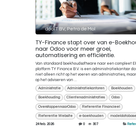
dooIT BV, Petra de Mol
TY-Finance stapt over van e-Boekh
naar Odoo voor meer groei,
automatisering en efficiëntie.
Van standaard boekhoudsoftware naar een compleet E
platform TY Finance B.V. is een administratiekantoor da
niet alleen richt op het voeren van administraties, maar
op het adviseren van ...
Administratie
Administratiekantoren
Boekhouden
Boekhouding
Clientenadministraties
Odoo
OverstappennaarOdoo
Referentie Financieel
Referentie Website
e-boekhouden
modeldatabas
24 feb. 2026
0
307
Refer