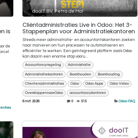
dooIT BV, Petra de Mol
Cliëntadministraties Live in Odoo: Het 3-
n is
Stappenplan voor Administratiekantoren
Steeds meer administratie- en accountantskantoren zoeken
naar manieren om hun processen te automatiseren en
oor de
efficiënter te werken. Een geïntegreerd platform zoals Odoo
arcel
kan daarin een enorme stap vooru...
Accountancyregeling
Administratie
Administratiekantoren
Boekhouden
Boekhouding
Clientenadministraties
Odoo
Odoo Apps
Odoo Video
OverstappennaarOdoo
accountancykantoren
6 mrt. 2026
0
515
Odoo-FAQ
enties