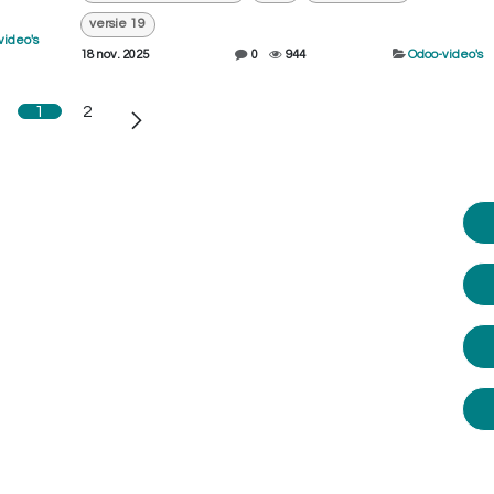
versie 19
video's
18 nov. 2025
0
944
Odoo-video's
1
2
jblijvend advies?
help je graag.
ij vandaag nog op:
010 - 2709181
.
lp je graag verder. Of plan zelf een
aak op een dag/tijdstip dat jouw het
e uitkomt, vraag een demo op maat
of kom naar een van onze