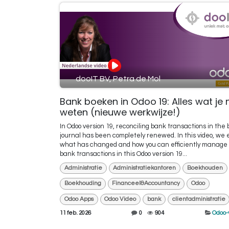
dooIT BV, Petra de Mol
Bank boeken in Odoo 19: Alles wat je
weten (nieuwe werkwijze!)
In Odoo version 19, reconciling bank transactions in the
journal has been completely renewed. In this video, we 
what has changed and how you can efficiently manage 
bank transactions in this Odoo version 19...
Administratie
Administratiekantoren
Boekhouden
Boekhouding
Financeel&Accountancy
Odoo
Odoo Apps
Odoo Video
bank
clientadministratie
11 feb. 2026
0
904
Odoo-