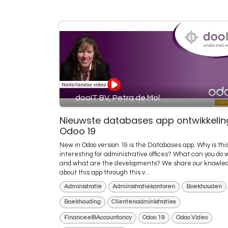
dooIT BV, Petra de Mol
Nieuwste databases app ontwikkelin
Odoo 19
New in Odoo version 19 is the Databases app. Why is thi
interesting for administrative offices? What can you do w
and what are the developments? We share our knowle
about this app through this v...
Administratie
Administratiekantoren
Boekhouden
Boekhouding
Clientenadministraties
Financeel&Accountancy
Odoo 19
Odoo Video