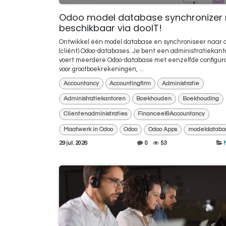
Odoo model database synchronizer 
beschikbaar via dooIT!
Ontwikkel één model database en synchroniseer naar a
(cliënt) Odoo-databases. Je bent een administratiekant
voert meerdere Odoo-database met eenzelfde configur
voor grootboekrekeningen, ...
Accountancy
Accountingfirm
Administratie
Administratiekantoren
Boekhouden
Boekhouding
Clientenadministraties
Financeel&Accountancy
Maatwerk in Odoo
Odoo
Odoo Apps
modeldataba
29 jul. 2026
0
53