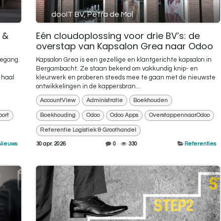
dooIT BV, Petra de Mol
 &
Eén cloudoplossing voor drie BV’s: de
overstap van Kapsalon Grea naar Odoo
vegang.
Kapsalon Grea is een gezellige en klantgerichte kapsalon in
Bergambacht. Ze staan bekend om vakkundig knip- en
 haal
kleurwerk en proberen steeds mee te gaan met de nieuwste
ontwikkelingen in de kappersbran...
AccountView
Administratie
Boekhouden
port
Boekhouding
Odoo
Odoo Apps
OverstappennaarOdoo
Referentie Logistiek & Groothandel
Nieuws
30 apr. 2026
0
330
Referenties