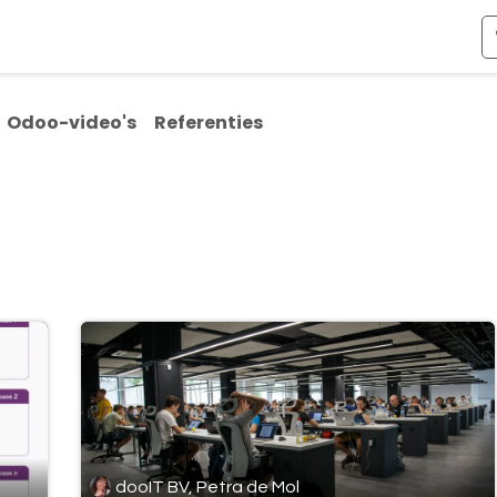
ismen
Over Odoo
Kennis & Video's
Over ons
Co
Odoo-video's
Referenties
dooIT BV, Petra de Mol