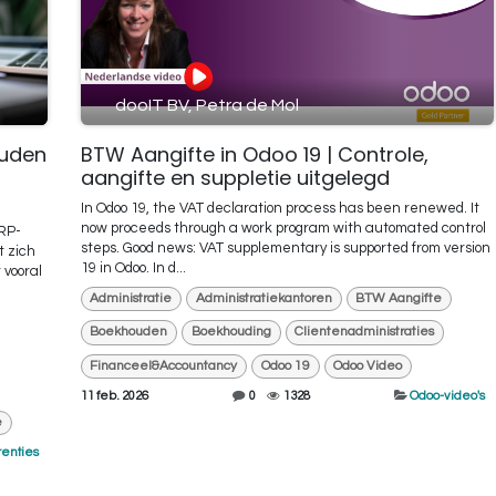
dooIT BV, Petra de Mol
ouden
BTW Aangifte in Odoo 19 | Controle,
aangifte en suppletie uitgelegd
In Odoo 19, the VAT declaration process has been renewed. It
now proceeds through a work program with automated control
RP-
steps. Good news: VAT supplementary is supported from version
t zich
19 in Odoo. In d...
 vooral
Administratie
Administratiekantoren
BTW Aangifte
Boekhouden
Boekhouding
Clientenadministraties
Financeel&Accountancy
Odoo 19
Odoo Video
11 feb. 2026
0
1328
Odoo-video's
e
enties