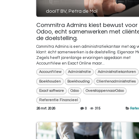
dooIT BV, Petra de Mol
Commitra Admins kiest bewust voor
Odoo, echt samenwerken met cliënte
de doelstelling.
Commitra Admins is een administratiekantoor met oog v
klant: écht samenwerken is de doelstelling. Eigenaar M
Zegels heeft jarenlange ervaringen opgedaan met
AccountView en Exact Online maar...
AccountView
Administratie
Administratiekantoren
Boekhouden
Boekhouding
Clientenadministraties
Exact software
Odoo
OverstappennaarOdoo
Referentie Financieel
26 mrt. 2026
0
315
Refer